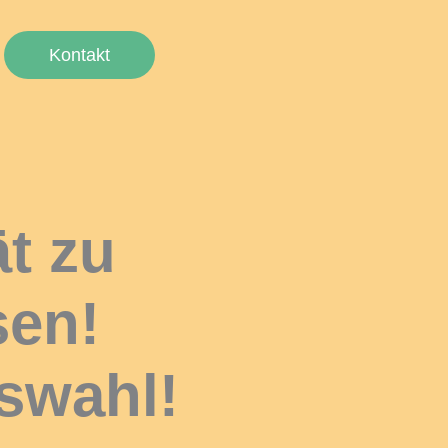
Kontakt
ät zu
sen!
swahl!