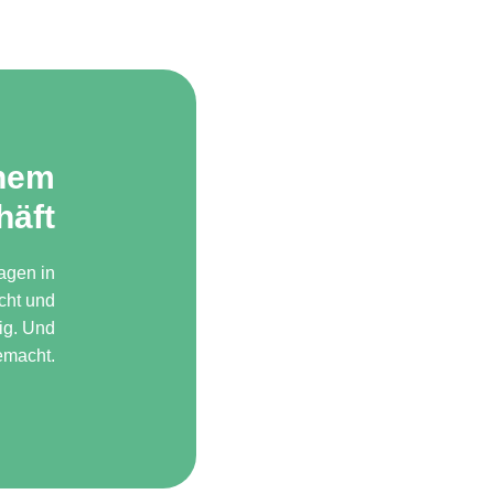
inem
häft
agen in
icht und
dig. Und
emacht.