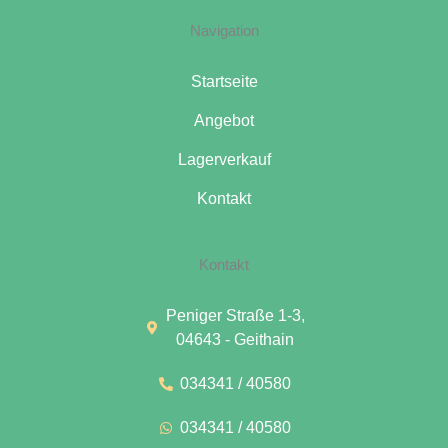
c
s
u
e
t
t
Navigation
b
a
u
o
g
b
o
r
e
k
a
Startseite
m
Angebot
Lagerverkauf
Kontakt
Kontakt
Peniger Straße 1-3,
04643 - Geithain
034341 / 40580
034341 / 40580