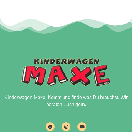
Kinderwagen-Maxe. Komm und finde was Du brauchst. Wir
beraten Euch gern.
F
I
Y
a
n
o